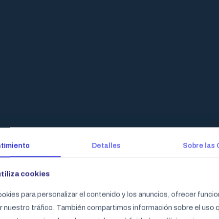
timiento
timiento
Detalles
Detalles
Sobre las
Sobre las
ALES DE LA
utiliza cookies
utiliza cookies
okies para personalizar el contenido y los anuncios, ofrecer funci
okies para personalizar el contenido y los anuncios, ofrecer funci
GUAYAQUIL
zar nuestro tráfico. También compartimos información sobre el uso
zar nuestro tráfico. También compartimos información sobre el uso