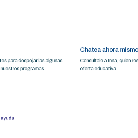
Chatea ahora mism
es para despejar las algunas
Consúltale a Inna, quien r
a nuestros programas.
oferta educativa
 ayuda