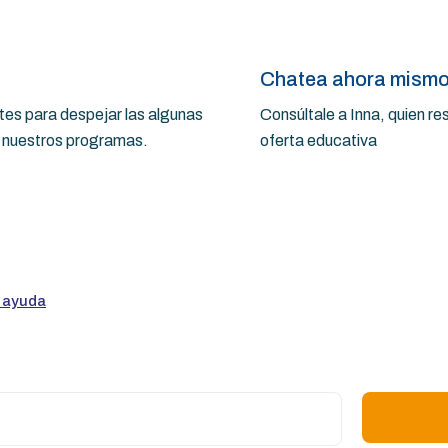
Chatea ahora mism
es para despejar las algunas
Consúltale a Inna, quien r
a nuestros programas.
oferta educativa
 ayuda