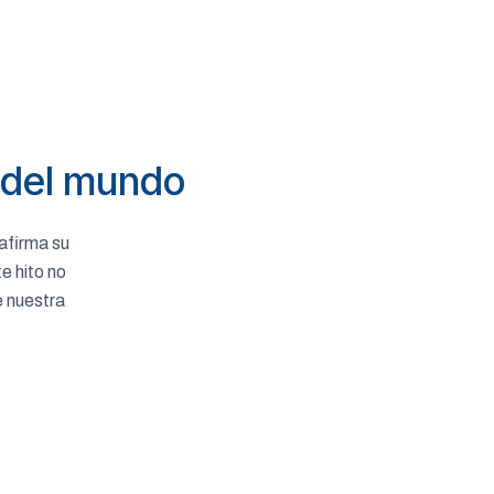
s del mundo
eafirma su
e hito no
e nuestra