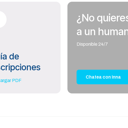
¿No quiere
a un huma
Disponible 24/7
ía de
scripciones
Chatea con Inna
argar PDF