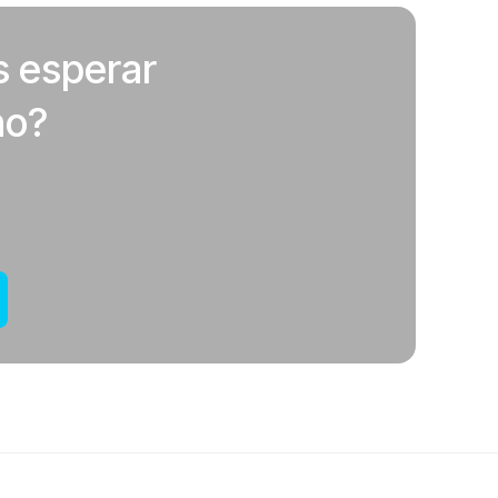
s esperar
no?