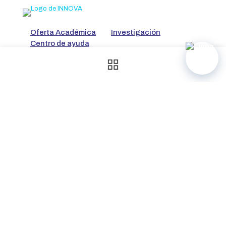
Oferta Académica
Investigación
Centro de ayuda
Mantente informado
Privacidad
© 2026 INNOVA UG EP, una empresa de la
Universidad de
Guayaquil
| Todos los derechos reservados | Desarrollado