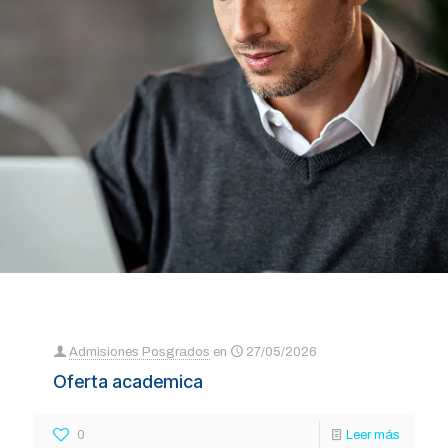
Admisiones Posgrados
en
27/05/2026
Oferta academica
0
Leer más