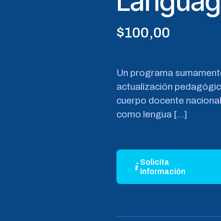
Languag
$
100,00
Un programa sumamente 
actualización pedagógica 
cuerpo docente nacional 
como lengua
[…]
Solicita
información