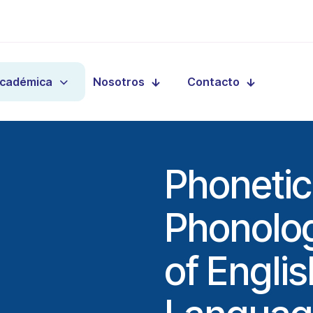
Académica
Nosotros
Contacto
Phonetic
Phonolog
of Englis