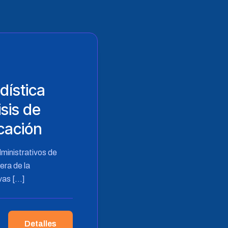
dística
isis de
cación
ministrativos de
era de la
ivas
[…]
Detalles