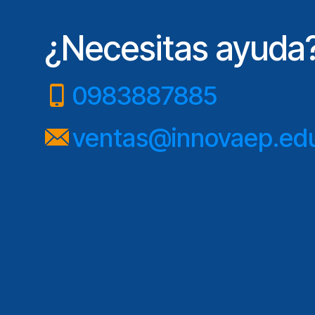
¿Necesitas ayuda
0983887885
ventas@innovaep.ed