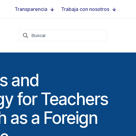
Transparencia
Trabaja con nosotros
s and
y for Teachers
h as a Foreign