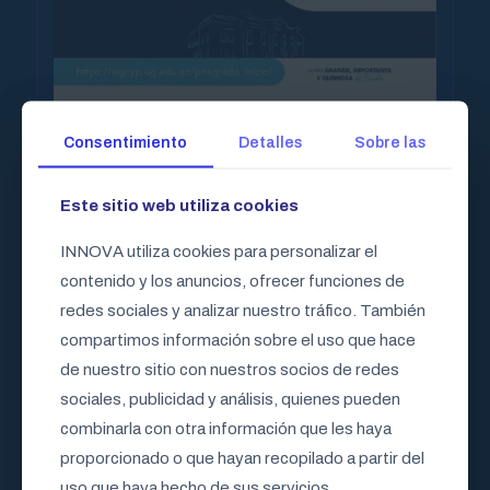
Maestría en Administración de
Consentimiento
Consentimiento
Detalles
Detalles
Sobre las
Sobre las
Empresas
Este sitio web utiliza cookies
Este sitio web utiliza cookies
Programa de posgrado de 12 meses en modalidad en
línea para formar profesionales con capacidad de
INNOVA utiliza cookies para personalizar el
INNOVA utiliza cookies para personalizar el
liderazgo.
contenido y los anuncios, ofrecer funciones de
contenido y los anuncios, ofrecer funciones de
redes sociales y analizar nuestro tráfico. También
redes sociales y analizar nuestro tráfico. También
compartimos información sobre el uso que hace
compartimos información sobre el uso que hace
$
2.000,00
Detalles
Precio:
de nuestro sitio con nuestros socios de redes
de nuestro sitio con nuestros socios de redes
sociales, publicidad y análisis, quienes pueden
sociales, publicidad y análisis, quienes pueden
combinarla con otra información que les haya
combinarla con otra información que les haya
proporcionado o que hayan recopilado a partir del
proporcionado o que hayan recopilado a partir del
uso que haya hecho de sus servicios.
uso que haya hecho de sus servicios.