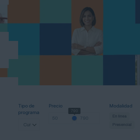
Tipo de
Precio
Modalidad
790
50
programa
En línea
Presencial