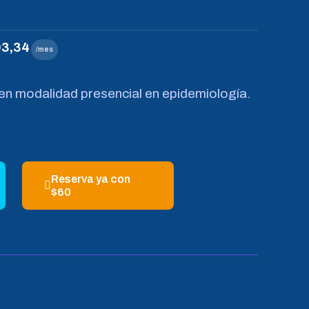
3,34
/mes
n modalidad presencial en epidemiología.
Reserva ya con
$60