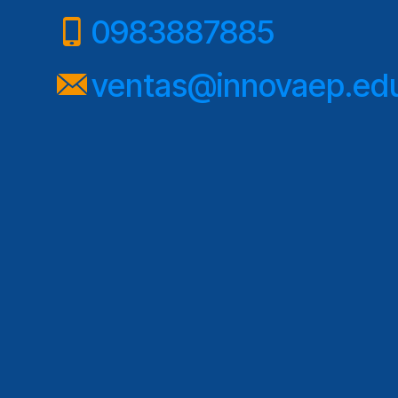
0983887885
ventas@innovaep.ed