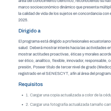
área del conocimiento científico, reconociendo su natu
marco socioeconómico dinámico que presenta múltipl
la calidad de vida de los sujetos en concordancia con
2025.
Dirigido a
El programa está dirigido a profesionales ecuatorianos
salud. Deberá mostrar interés hacia las actividades en
mostrar actitudes proactivas, éticas y morales acorde 
ser ético, analítico, flexible, innovador, responsable, 
presión, Poseer título de tercer nivel de grado (Medi
registrado en el SENESCYT, afín al área del program
Requisitos
1. Cargar una copia actualizada a color de la cé
2. Cargar una fotografía actualizada tamaño car