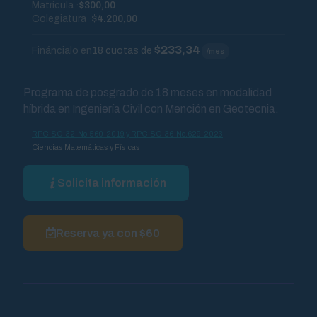
Matrícula
$300,00
Colegiatura
$4.200,00
$233,34
Fináncialo en
18 cuotas de
/mes
Programa de posgrado de 18 meses en modalidad
híbrida en Ingeniería Civil con Mención en Geotecnia.
RPC-SO-32-No.560-2019 y RPC-SO-36-No.629-2023
Ciencias Matemáticas y Físicas
Solicita información
Reserva ya con $60