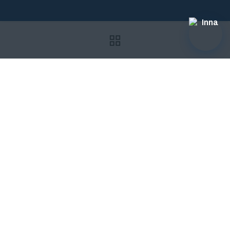
P+F
Revisa nuestra sección de preguntas más frecuentes
para despejar las algunas de las dudas sobre nuestra
oferta y cómo aplicar a nuestros programas.
Chatea ahora mismo
Consúltale a Inna, quien responderá la mayoría de
preguntas sobre nuestra oferta educativa
Oferta Académica
Investigación
Centro de ayuda