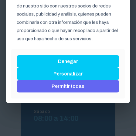
de nuestro sitio con nuestros socios de redes
de nuestro sitio con nuestros socios de redes
Folleto del
sociales, publicidad y análisis, quienes pueden
sociales, publicidad y análisis, quienes pueden
programa
combinarla con otra información que les haya
combinarla con otra información que les haya
proporcionado o que hayan recopilado a partir del
proporcionado o que hayan recopilado a partir del
Descargar PDF
uso que haya hecho de sus servicios.
uso que haya hecho de sus servicios.
Denegar
Denegar
Personalizar
Personalizar
Horarios de clase
Permitir todas
Permitir todas
Jueves y viernes
18:00 a 22:00
Sábado
08:00 a 14:00