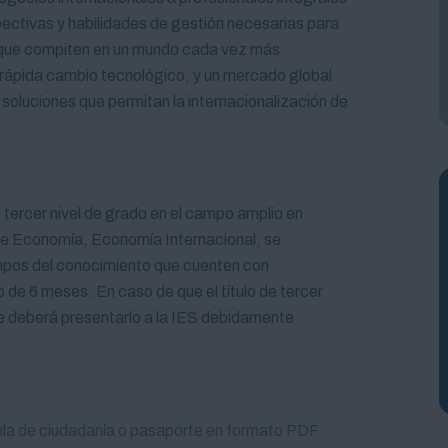
pectivas y habilidades de gestión necesarias para
s que compiten en un mundo cada vez más
al rápida cambio tecnológico, y un mercado global
soluciones que permitan la internacionalización de
e tercer nivel de grado en el campo amplio en
 de Economía, Economía Internacional, se
ampos del conocimiento que cuenten con
o de 6 meses. En caso de que el título de tercer
nte deberá presentarlo a la IES debidamente
dula de ciudadanía o pasaporte en formato PDF.