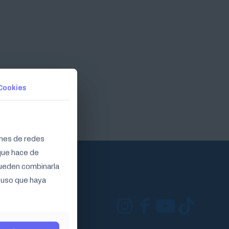
Cookies
Cookies
ones de redes
ones de redes
 que hace de
 que hace de
 pueden combinarla
 pueden combinarla
l uso que haya
l uso que haya