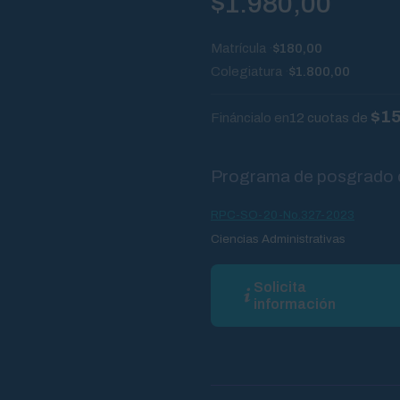
$
1.980,00
Matrícula
$180,00
Colegiatura
$1.800,00
$15
Fináncialo en
12 cuotas de
Programa de posgrado d
RPC-SO-20-No.327-2023
Ciencias Administrativas
Solicita
información