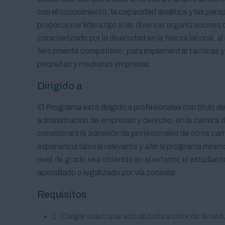
con el conocimiento, la capacidad analítica y las pers
proporcionar liderazgo a las diversas organizacione
caracterizado por la diversidad en la fuerza laboral, 
ferozmente competitivo; para implementar tácticas y 
pequeñas y medianas empresas.
Dirigido a
El Programa está dirigido a profesionales con título d
administración de empresas y derecho, en la carrera
considerará la admisión de profesionales de otros c
experiencia laboral relevante y afín al programa mínim
nivel de grado sea obtenido en el exterior, el estudia
apostillado o legalizado por vía consular.
Requisitos
1. Cargar una copia actualizada a color de la cé