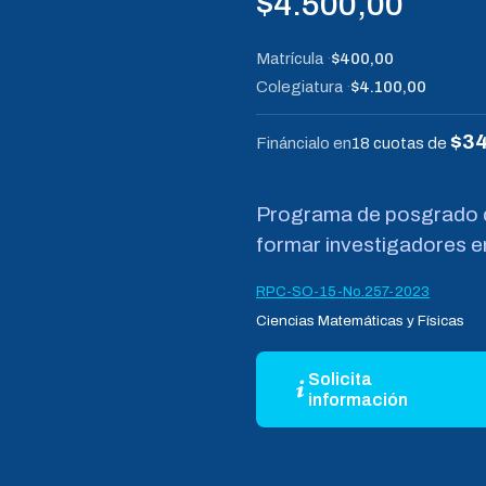
$
4.500,00
Matrícula
$400,00
Colegiatura
$4.100,00
$34
Fináncialo en
18 cuotas de
Programa de posgrado d
formar investigadores en
RPC-SO-15-No.257-2023
Ciencias Matemáticas y Físicas
Solicita
información