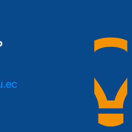
?
u.ec