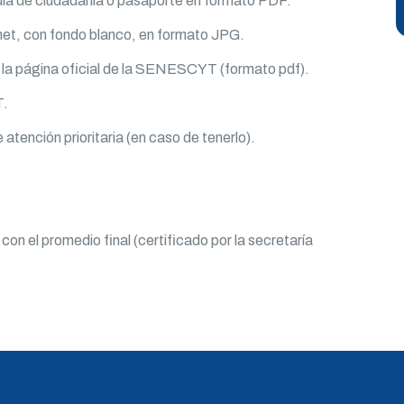
dula de ciudadanía o pasaporte en formato PDF.
net, con fondo blanco, en formato JPG.
de la página oficial de la SENESCYT (formato pdf).
T.
atención prioritaria (en caso de tenerlo).
con el promedio final (certificado por la secretaría