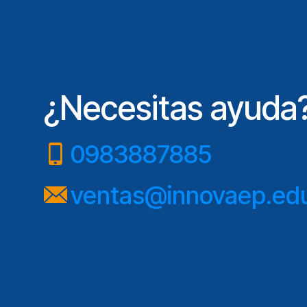
¿Necesitas ayuda
0983887885
ventas@innovaep.ed