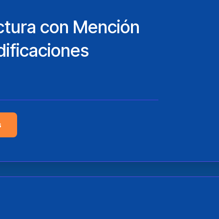
ctura con Mención
dificaciones
s