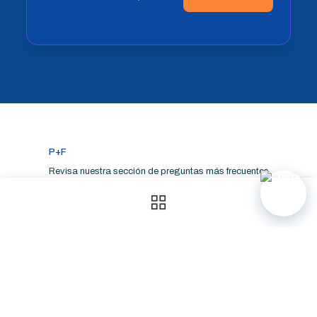
P+F
Revisa nuestra sección de preguntas más frecuentes
para despejar las algunas de las dudas sobre nuestra
oferta y cómo aplicar a nuestros programas.
Chatea ahora mismo
Consúltale a Inna, quien responderá la mayoría de
preguntas sobre nuestra oferta educativa