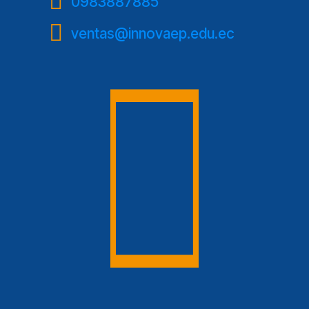
0983887885
ventas@innovaep.edu.ec