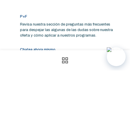
P+F
Revisa nuestra sección de preguntas más frecuentes
para despejar las algunas de las dudas sobre nuestra
oferta y cómo aplicar a nuestros programas.
Chatea ahora mismo
Consúltale a Inna, quien responderá la mayoría de
preguntas sobre nuestra oferta educativa
Oferta Académica
Investigación
Centro de ayuda
Mantente informado