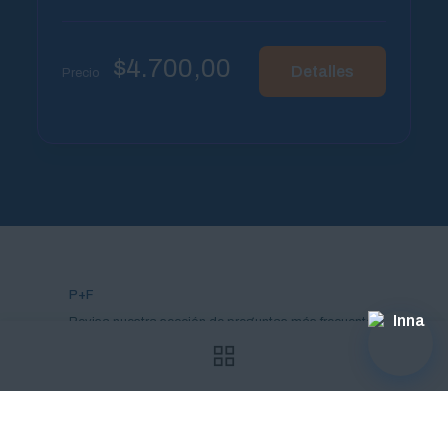
$
4.700,00
Detalles
Precio
P+F
Revisa nuestra sección de preguntas más frecuentes
para despejar las algunas de las dudas sobre nuestra
oferta y cómo aplicar a nuestros programas.
Chatea ahora mismo
Consúltale a Inna, quien responderá la mayoría de