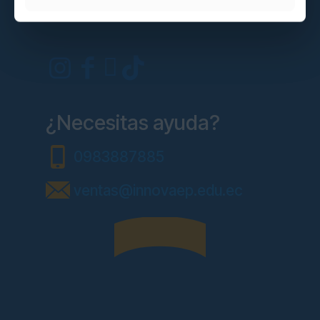
¿Necesitas ayuda?
0983887885
ventas@innovaep.edu.ec