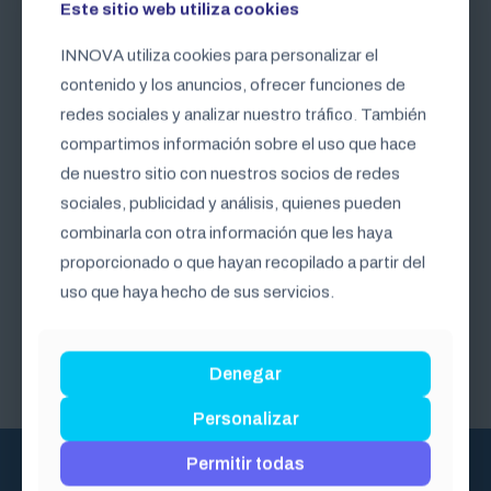
Este sitio web utiliza cookies
Este sitio web utiliza cookies
Descargar PDF
INNOVA utiliza cookies para personalizar el
INNOVA utiliza cookies para personalizar el
contenido y los anuncios, ofrecer funciones de
contenido y los anuncios, ofrecer funciones de
redes sociales y analizar nuestro tráfico. También
redes sociales y analizar nuestro tráfico. También
compartimos información sobre el uso que hace
compartimos información sobre el uso que hace
Horarios de clase
de nuestro sitio con nuestros socios de redes
de nuestro sitio con nuestros socios de redes
sociales, publicidad y análisis, quienes pueden
sociales, publicidad y análisis, quienes pueden
Jueves y viernes
18:00 a 20:00,
combinarla con otra información que les haya
combinarla con otra información que les haya
sábados: 08:00 a
proporcionado o que hayan recopilado a partir del
proporcionado o que hayan recopilado a partir del
14:00
uso que haya hecho de sus servicios.
uso que haya hecho de sus servicios.
Denegar
Denegar
Personalizar
Personalizar
Permitir todas
Permitir todas